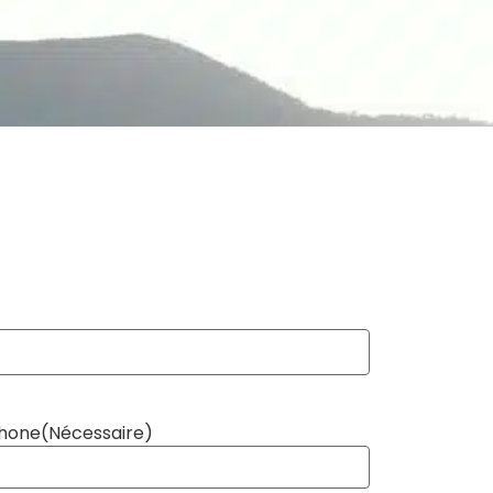
hone
(Nécessaire)
TS-UNIS +1