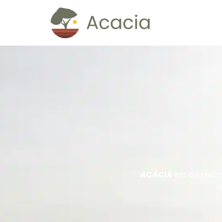
ACACIA
est à la rec
r