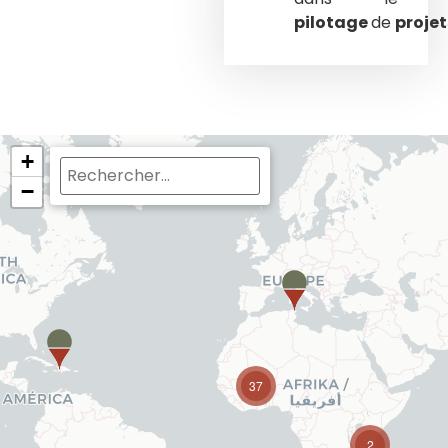
pilotage
de
projet
+
−
37
2