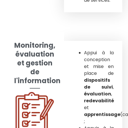
de services.
Monitoring,
évaluation
Appui à la
conception
et gestion
et mise en
de
place de
l'information
dispositifs
de suivi
,
évaluation
,
redevabilité
et
apprentissage
(ca
;